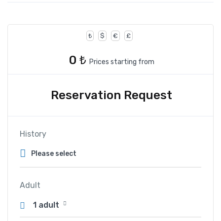
₺
$
€
£
0 ₺
Prices starting from
Reservation Request
History
Adult
1 adult