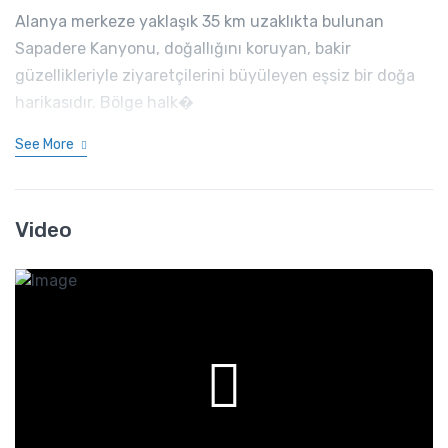
Alanya merkeze yaklaşık 35 km uzaklıkta bulunan
Sapadere Kanyonu, doğallığını koruyan, bakir
güzellikleriyle ziyaretçilerini büyüleyen eşsiz bir doğa
harikasıdır. Bölge halk�
See More
Video