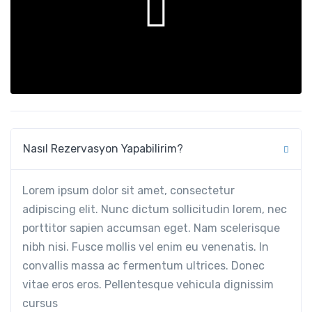
Nasıl Rezervasyon Yapabilirim?
Lorem ipsum dolor sit amet, consectetur
adipiscing elit. Nunc dictum sollicitudin lorem, nec
porttitor sapien accumsan eget. Nam scelerisque
nibh nisi. Fusce mollis vel enim eu venenatis. In
convallis massa ac fermentum ultrices. Donec
vitae eros eros. Pellentesque vehicula dignissim
cursus