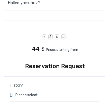
Hallediyorsunuz?
₺
$
€
£
44 ₺
Prices starting from
Reservation Request
History